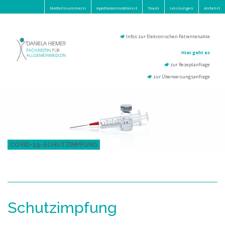
Notfallnummern
Apothekennotdienst
Team
Leistungen
Anfahrt
Infos zur Elekronischen Patientenakte
Hier geht es
zur Rezeptanfrage
zur Überweisungsanfrage
COVID-19-SCHUTZIMPFUNG
Schutzimpfung